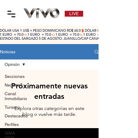
LIVE
DÓLAR USA 1 US$ = PESO DOMINICANO RD$ 60.0
1 EURO  = 70.0
ESTADO DEL SARGAZO 5 DE AGOSTO: JUANILLO/CAP CANA: ALTO 🔴 | CABEZA DE TO
Noticias
Opinión
Secciones
Próximamente nuevas
Negocios
Canal
entradas
Inmobiliario
Turismo
Explora otras categorías en este
blog o vuelve más tarde.
Destacados
Perfiles
SIMA