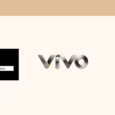
ete
r EIRL