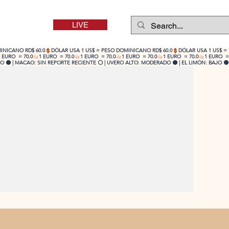
LIVE
 🟡 | MACAO: SIN REPORTE RECIENTE ⚪ | UVERO ALTO: MODERADO 🟡 | EL LIMÓN: BAJO 🟢