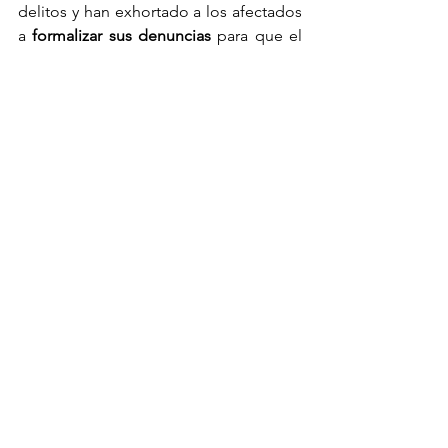
delitos y han exhortado a los afectados 
a 
formalizar sus denuncias
 para que el 
caso siga su curso en la justicia 
dominicana.
Ver todo
Entradas recientes