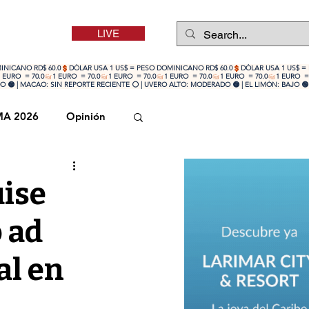
LIVE
 🟡 | MACAO: SIN REPORTE RECIENTE ⚪ | UVERO ALTO: MODERADO 🟡 | EL LIMÓN: BAJO 🟢
MA 2026
Opinión
ise
o ad
al en