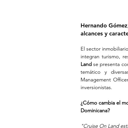
Hernando Gómez, 
alcances y caracte
El sector inmobiliar
integran turismo, r
Land
 se presenta c
temático y divers
Management Officer 
inversionistas.
¿Cómo cambia el mod
Dominicana?
"Cruise On Land está