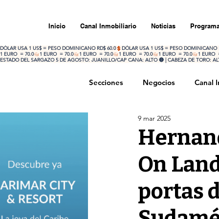
Inicio
Canal Inmobiliario
Noticias
Programa
DÓLAR USA 1 US$ = PESO DOMINICANO RD$ 60.0
1 EURO  = 70.0
ESTADO DEL SARGAZO 5 DE AGOSTO: JUANILLO/CAP CANA: ALTO 🔴 | CABEZA DE TORO: ALTO
Secciones
Negocios
Canal I
9 mar 2025
Portada
Opinión
Inte
Hernand
On Land,
portas 
Sudamér