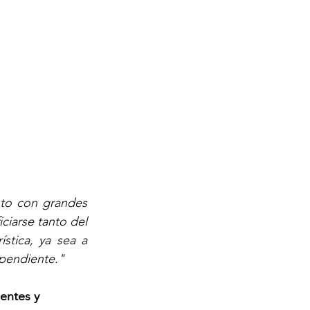
to con grandes 
ciarse tanto del 
tica, ya sea a 
ependiente."
entes y 