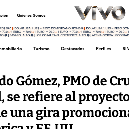
ción
Quienes Somos
 🔴 | BÁVARO: ALTO 🔴 | LOS CORALES–EL CORTECITO: ALTO 🔴 | ARENA GORDA: MODERADO
nmobiliario
Turismo
Destacados
Perfiles
SI
rnacional
Sociedad
Deportes
Actualidad
o Gómez, PMO de Cru
 se refiere al proyect
de una gira promocion
ica y EE.UU.