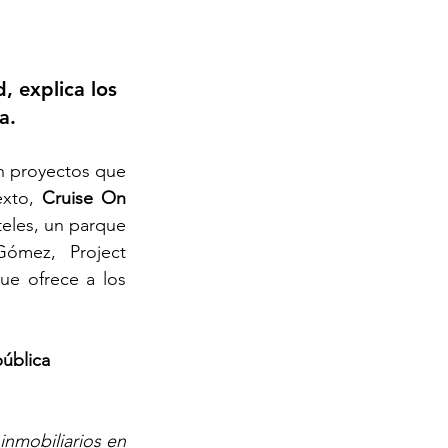
 explica los 
a.
n proyectos que 
xto, 
Cruise On 
les, un parque 
mez, Project 
e ofrece a los 
ública 
nmobiliarios en 