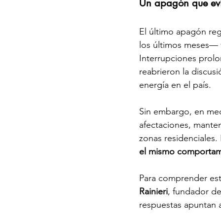
Un apagón que evid
El último apagón re
los últimos meses— vo
Interrupciones prolo
reabrieron la discus
energía en el país.
Sin embargo, en med
afectaciones, manten
zonas residenciales. 
el mismo comportami
Para comprender esta
Rainieri
, fundador de
respuestas apuntan a