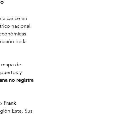
no
 alcance en 
rico nacional. 
 económicas 
ración de la 
l mapa de 
puertos y 
na no registra 
o 
Frank 
gión Este. Sus 