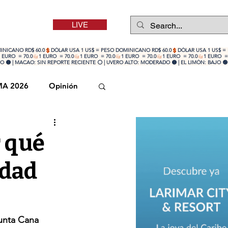
LIVE
 🟡 | MACAO: SIN REPORTE RECIENTE ⚪ | UVERO ALTO: MODERADO 🟡 | EL LIMÓN: BAJO 🟢
MA 2026
Opinión
r qué
idad
unta Cana 