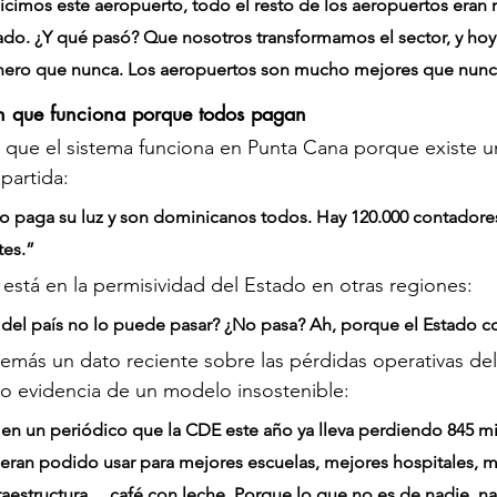
cimos este aeropuerto, todo el resto de los aeropuertos eran
ado. ¿Y qué pasó? Que nosotros transformamos el sector, y hoy 
ero que nunca. Los aeropuertos son mucho mejores que nunc
n que funciona porque todos pagan
a que el sistema funciona en Punta Cana porque existe 
partida:
 paga su luz y son dominicanos todos. Hay 120.000 contadores
tes.”
, está en la permisividad del Estado en otras regiones:
o del país no lo puede pasar? ¿No pasa? Ah, porque el Estado 
emás un dato reciente sobre las pérdidas operativas del
mo evidencia de un modelo insostenible:
 en un periódico que la CDE este año ya lleva perdiendo 845 mi
ieran podido usar para mejores escuelas, mejores hospitales, m
fraestructura… café con leche. Porque lo que no es de nadie, n