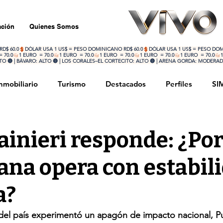
ción
Quienes Somos
 🔴 | BÁVARO: ALTO 🔴 | LOS CORALES–EL CORTECITO: ALTO 🔴 | ARENA GORDA: MODERADO
nmobiliario
Turismo
Destacados
Perfiles
SI
rnacional
Sociedad
Deportes
Actualidad
ainieri responde: ¿Po
ana opera con estabil
a?
 del país experimentó un apagón de impacto nacional, P