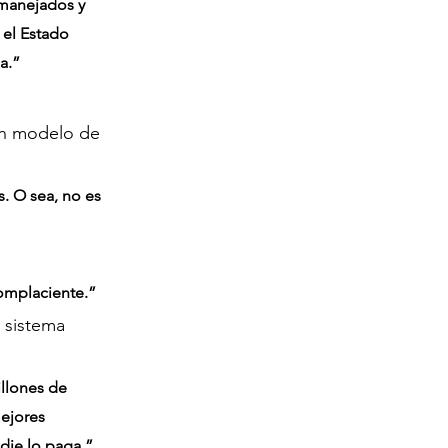
 manejados y 
el Estado 
a.”
un modelo de 
. O sea, no es 
complaciente.”
 sistema 
llones de 
ejores 
adie lo paga.”