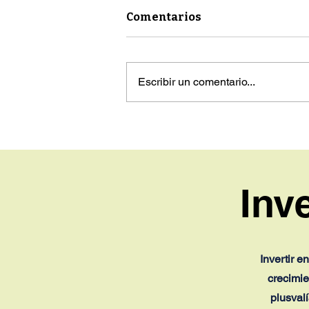
Comentarios
Escribir un comentario...
Entrevista: La mirada de
Joan Trilla y Javier Donoso
sobre Coral Golf Resort
Inv
Invertir 
crecimie
plusval