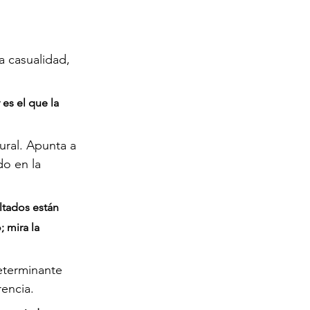
 casualidad, 
 es el que la 
ural. Apunta a 
do en la 
ltados están 
 mira la 
eterminante 
rencia.