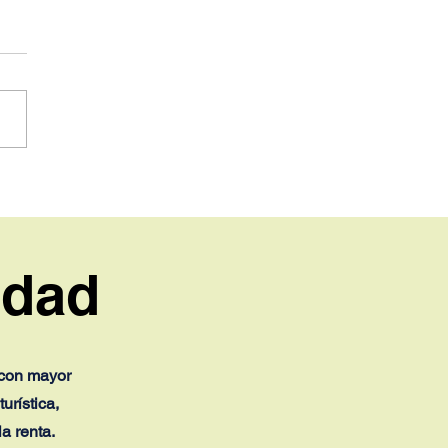
stro ”Ito” Bisonó: “RD
o puede depender solo
ol y playa”
idad
 con mayor
urística,
a renta.