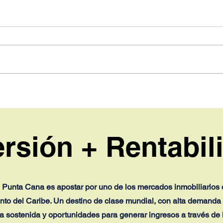
Cruise On Land realizó la
Mini
segunda edición del Open
ya n
Experience para
de s
inversionistas
ersión + Rentabil
en Punta Cana es apostar por uno de los mercados inmobiliarios
nto del Caribe. Un destino de clase mundial, con alta demanda t
ía sostenida y oportunidades para generar ingresos a través de l