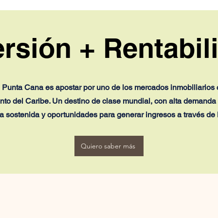
razones que explican el
Vene
nuevo récord turístico de
cam
República Dominicana
prim
con
ersión + Rentabil
en Punta Cana es apostar por uno de los mercados inmobiliarios
nto del Caribe. Un destino de clase mundial, con alta demanda t
ía sostenida y oportunidades para generar ingresos a través de l
Quiero saber más