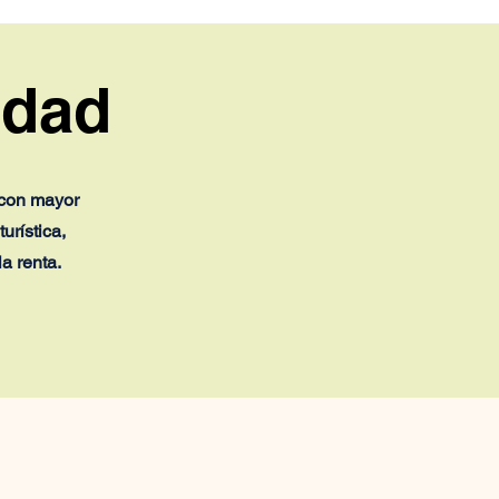
zuela reabren el
ino diplomático:
ero volverán los
sulados
idad
 con mayor
urística,
a renta.