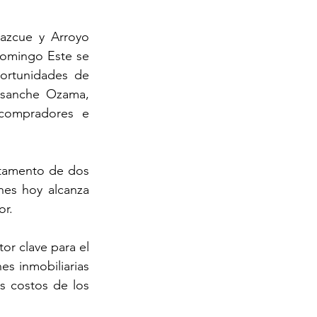
azcue y Arroyo 
omingo Este se 
rtunidades de 
nsanche Ozama, 
compradores e 
tamento de dos 
es hoy alcanza 
or.
r clave para el 
s inmobiliarias 
s costos de los 