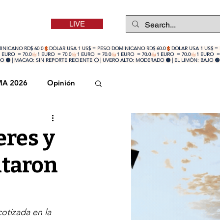
LIVE
 🟡 | MACAO: SIN REPORTE RECIENTE ⚪ | UVERO ALTO: MODERADO 🟡 | EL LIMÓN: BAJO 🟢
MA 2026
Opinión
eres y
ntaron
otizada en la 