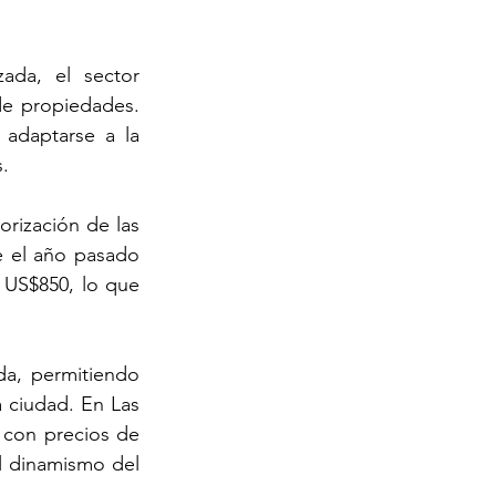
da, el sector 
de propiedades. 
adaptarse a la 
.
rización de las 
 el año pasado 
US$850, lo que 
da, permitiendo 
 ciudad. En Las 
con precios de 
l dinamismo del 