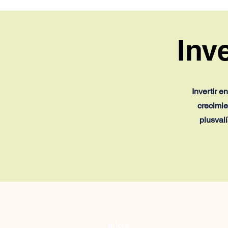
mantiene entre las cinco
mejores delegaciones de
Santo Domingo 2026
Inv
Invertir 
crecimie
plusval
Inicio