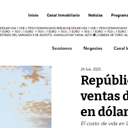
Inicio
Canal Inmobiliario
Noticias
Programa
DÓLAR USA 1 US$ = PESO DOMINICANO RD$ 60.0
1 EURO  = 70.0
ESTADO DEL SARGAZO 5 DE AGOSTO: JUANILLO/CAP CANA: ALTO 🔴 | CABEZA DE TORO: ALTO
Secciones
Negocios
Canal I
24 feb 2025
Portada
Opinión
Inte
Repúbli
ventas 
en dóla
El costo de vida en l