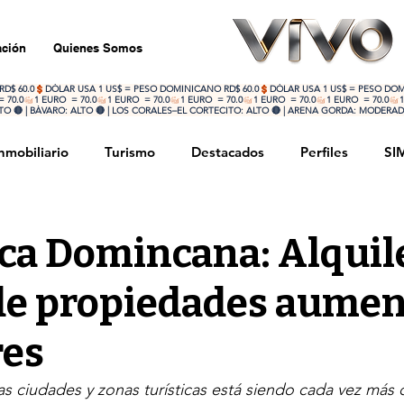
ción
Quienes Somos
 🔴 | BÁVARO: ALTO 🔴 | LOS CORALES–EL CORTECITO: ALTO 🔴 | ARENA GORDA: MODERADO
nmobiliario
Turismo
Destacados
Perfiles
SI
rnacional
Sociedad
Deportes
Actualidad
ca Domincana: Alquil
de propiedades aume
res
as ciudades y zonas turísticas está siendo cada vez más c