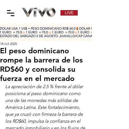
LIVE
DÓLAR USA 1 US$ = PESO DOMINICANO RD$ 60.0
1 EURO  = 70.0
ESTADO DEL SARGAZO 5 DE AGOSTO: JUANILLO/CAP CANA: ALTO 🔴 | CABEZA DE TO
18 oct 2025
El peso dominicano
rompe la barrera de los
RD$60 y consolida su
fuerza en el mercado
La apreciación de 2.5 % frente al dólar 
posiciona al peso dominicano como 
una de las monedas más sólidas de 
América Latina. Este fortalecimiento, 
que ya cruzó con firmeza la barrera de 
los RD$60, impulsa la confianza en el 
mercado inmobiliario y en los flujos de 