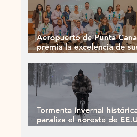
Aeropuerto de Punta Cana
premia la excelencia de su
aerolíneas y aliados
Tormenta invernal históric
paraliza el noreste de EE.
y golpea la movilidad aére