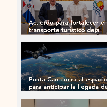
Acuerdo para fortalecer el
transporte turístico deja
abierta la pregunta:
¿mejorará la conducción?
Punta Cana mira al espaci
para anticipar la llegada d
sargazo