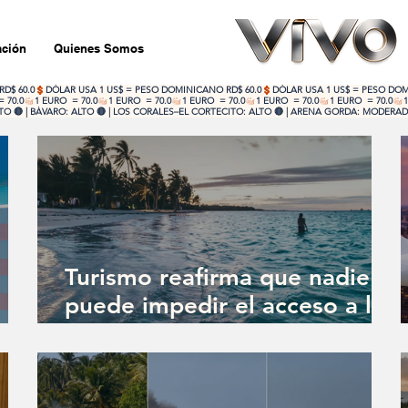
ción
Quienes Somos
 🔴 | BÁVARO: ALTO 🔴 | LOS CORALES–EL CORTECITO: ALTO 🔴 | ARENA GORDA: MODERADO
Turismo reafirma que nadie
puede impedir el acceso a las
playas públicas