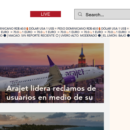
LIVE
 🟡 | MACAO: SIN REPORTE RECIENTE ⚪ | UVERO ALTO: MODERADO 🟡 | EL LIMÓN: BAJO 🟢
Arajet lidera reclamos de
usuarios en medio de su
expansión y un creciente
desafío reputacional