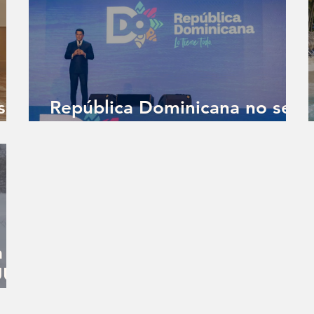
s
República Dominicana no se
detiene
a
UU.
a y