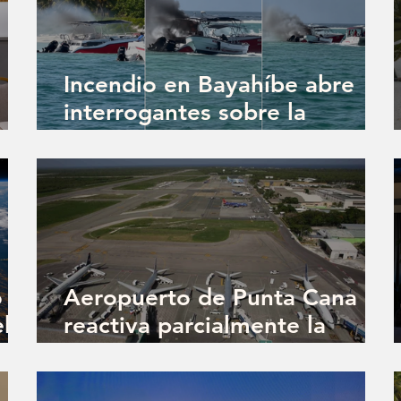
Incendio en Bayahíbe abre
interrogantes sobre la
fiscalización de las
embarcaciones turísticas
o
Aeropuerto de Punta Cana
el
reactiva parcialmente la
facturación en la Terminal A