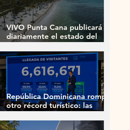
VIVO Punta Cana publicará
diariamente el estado del
sargazo en las playas del Este
República Dominicana rompe
otro récord turístico: las
cinco razones que explican su
éxito