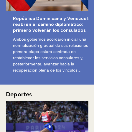
República Dominicana y Venezuela
reabren el camino diplomático:
primero volverán los consulados
Ambos gobiernos acordaron iniciar una
normalización gradual de sus relaciones. La
primera etapa estará centrada en
restablecer los servicios consulares y,
posteriormente, avanzar hacia la
recuperación plena de los vínculos
diplomáticos.
Deportes