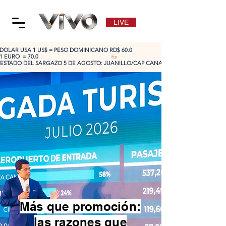
LIVE
DÓLAR USA 1 US$ = PESO DOMINICANO RD$ 60.0
1 EURO  = 70.0
ESTADO DEL SARGAZO 5 DE AGOSTO: JUANILLO/CAP CANA: ALTO 🔴 | CABEZA DE TO
Más que promoción:
las razones que