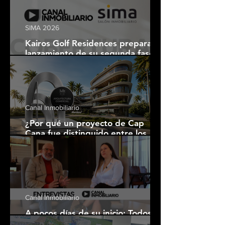
SIMA 2026
Kairos Golf Residences prepara el
lanzamiento de su segunda fase
tras el éxito comercial de su
primera etapa
Canal Inmobiliario
¿Por qué un proyecto de Cap
Cana fue distinguido entre los
mejores desarrollos inmobiliarios
de América Latina?
Canal Inmobiliario
A pocos días de su inicio: Todos los
detalles de SIMA 2026