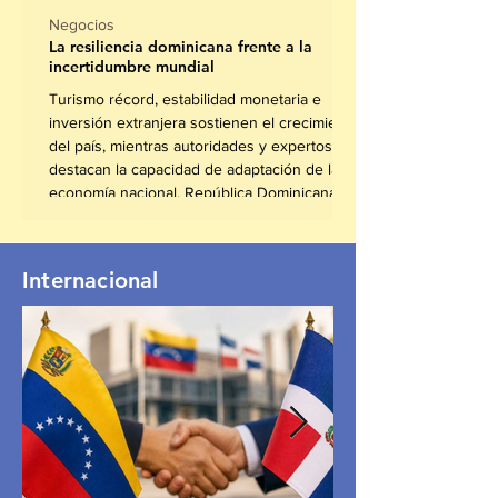
Negocios
La resiliencia dominicana frente a la
incertidumbre mundial
Turismo récord, estabilidad monetaria e
inversión extranjera sostienen el crecimiento
del país, mientras autoridades y expertos
destacan la capacidad de adaptación de la
economía nacional. República Dominicana
continúa consolidándose como una de las
economías más resilientes de América Latina
y el Caribe, en un contexto internacional
Internacional
marcado por la desaceleración económica,
conflictos geopolíticos y presiones
inflacionarias. De acuerdo con cifras del
Banco Central, el país r