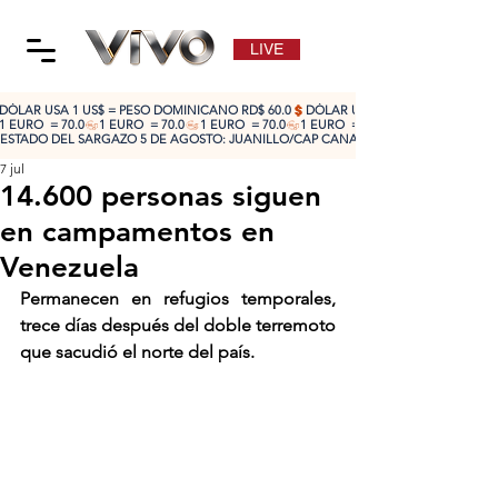
LIVE
DÓLAR USA 1 US$ = PESO DOMINICANO RD$ 60.0
1 EURO  = 70.0
ESTADO DEL SARGAZO 5 DE AGOSTO: JUANILLO/CAP CANA: ALTO 🔴 | CABEZA DE TO
7 jul
14.600 personas siguen
en campamentos en
Venezuela
Permanecen en refugios temporales, 
trece días después del doble terremoto 
que sacudió el norte del país.