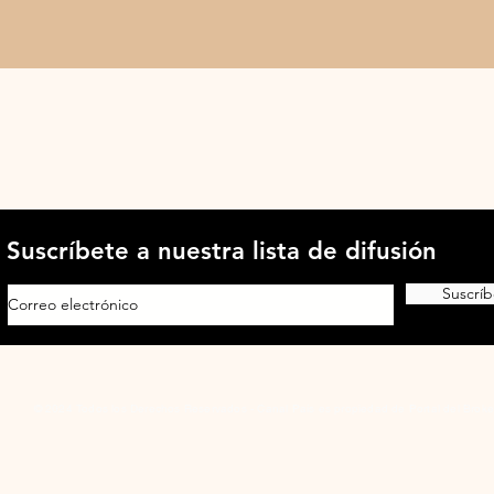
Suscríbete a nuestra lista de difusión
Suscríb
© 2024 Todos los Derechos Reservados - Canal País es propiedad de Portal del Broke