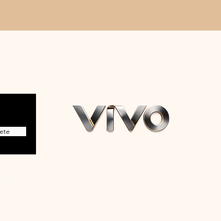
ete
r EIRL