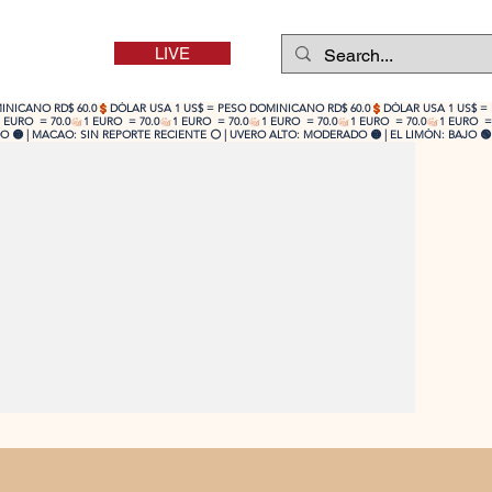
LIVE
 🟡 | MACAO: SIN REPORTE RECIENTE ⚪ | UVERO ALTO: MODERADO 🟡 | EL LIMÓN: BAJO 🟢