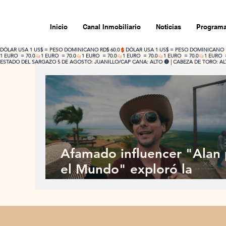
Inicio
Canal Inmobiliario
Noticias
Programa
DÓLAR USA 1 US$ = PESO DOMINICANO RD$ 60.0
1 EURO  = 70.0
ESTADO DEL SARGAZO 5 DE AGOSTO: JUANILLO/CAP CANA: ALTO 🔴 | CABEZA DE TORO: ALTO
Afamado influencer "Alan 
el Mundo" exploró la
República Dominicana más
auténtica