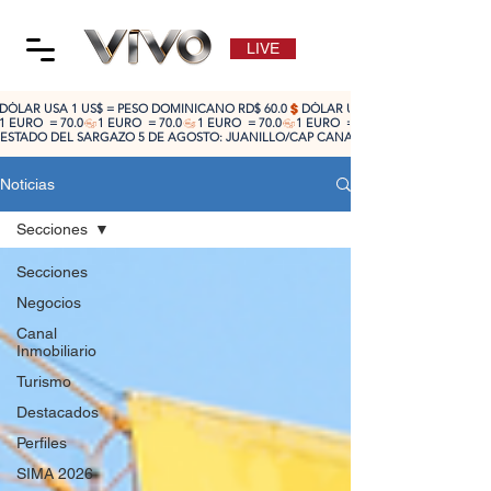
LIVE
DÓLAR USA 1 US$ = PESO DOMINICANO RD$ 60.0
1 EURO  = 70.0
ESTADO DEL SARGAZO 5 DE AGOSTO: JUANILLO/CAP CANA: ALTO 🔴 | CABEZA DE TO
Noticias
Secciones
Secciones
Negocios
Canal
Inmobiliario
Turismo
Destacados
Perfiles
SIMA 2026