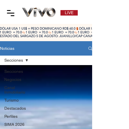
LIVE
DÓLAR USA 1 US$ = PESO DOMINICANO RD$ 60.0
1 EURO  = 70.0
ESTADO DEL SARGAZO 5 DE AGOSTO: JUANILLO/CAP CANA: ALTO 🔴 | CABEZA DE TO
Noticias
Secciones
Secciones
Negocios
Canal
Inmobiliario
Turismo
Destacados
Perfiles
SIMA 2026