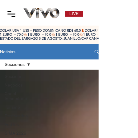
LIVE
DÓLAR USA 1 US$ = PESO DOMINICANO RD$ 60.0
1 EURO  = 70.0
ESTADO DEL SARGAZO 5 DE AGOSTO: JUANILLO/CAP CANA: ALTO 🔴 | CABEZA DE TO
Noticias
Secciones
Secciones
Negocios
Canal
Inmobiliario
Turismo
Destacados
Perfiles
SIMA 2026