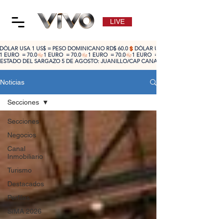
LIVE
DÓLAR USA 1 US$ = PESO DOMINICANO RD$ 60.0
1 EURO  = 70.0
ESTADO DEL SARGAZO 5 DE AGOSTO: JUANILLO/CAP CANA: ALTO 🔴 | CABEZA DE TO
Noticias
Secciones
Secciones
Negocios
Canal
Inmobiliario
Turismo
Destacados
Perfiles
SIMA 2026