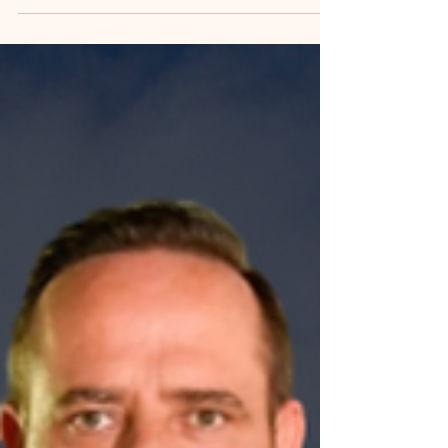
acciones militares entre Estados Unidos,
Israel e Irán, ha trascendido el ámbito
geopolítico para convertirse en una variable
de peso en la economía mundial. Analistas
financieros, organismos internacionales y
expertos en mercados advierten que las
repercusiones se extienden desde los
precios de la energía hasta las decisiones de
inversión y la estabil