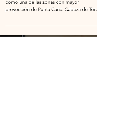
nuevo corazón
inmobiliario que late
entre el mar y el golf
Antiguo pueblo pesquero, hoy se levanta
como una de las zonas con mayor
proyección de Punta Cana. Cabeza de Toro
combina playa, naturaleza y grandes
proyectos residenciales que redefinen el
concepto de vivir en el Caribe. Entre ellos,
Coral Golf emerge como el desarrollo que
promete marcar un antes y un después en la
zona.