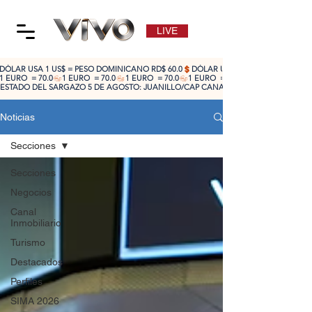
LIVE
DÓLAR USA 1 US$ = PESO DOMINICANO RD$ 60.0
1 EURO  = 70.0
ESTADO DEL SARGAZO 5 DE AGOSTO: JUANILLO/CAP CANA: ALTO 🔴 | CABEZA DE TO
Noticias
Secciones
Secciones
Negocios
Canal
Inmobiliario
Turismo
Destacados
Perfiles
SIMA 2026