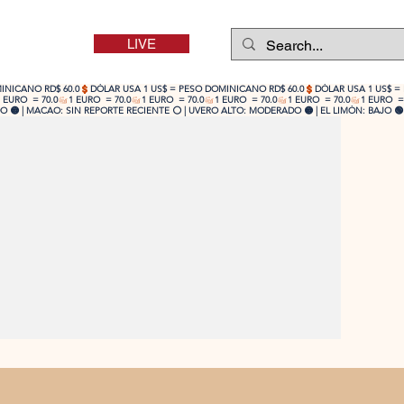
LIVE
 🟡 | MACAO: SIN REPORTE RECIENTE ⚪ | UVERO ALTO: MODERADO 🟡 | EL LIMÓN: BAJO 🟢