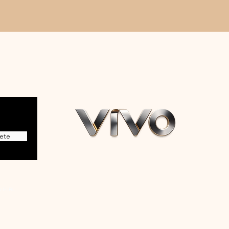
ete
r EIRL