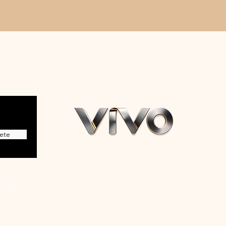
ete
r EIRL