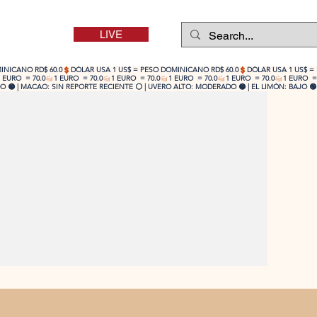
LIVE
 🟡 | MACAO: SIN REPORTE RECIENTE ⚪ | UVERO ALTO: MODERADO 🟡 | EL LIMÓN: BAJO 🟢