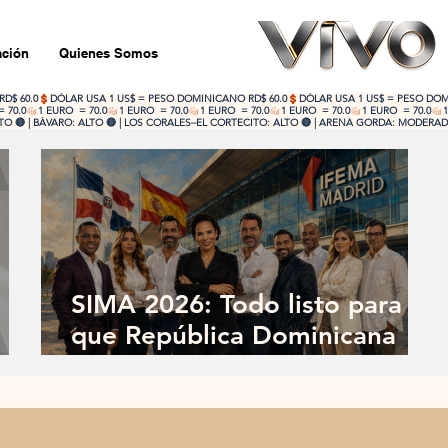
ción
Quienes Somos
 🔴 | BÁVARO: ALTO 🔴 | LOS CORALES–EL CORTECITO: ALTO 🔴 | ARENA GORDA: MODERADO
SIMA 2026: Todo listo para
que República Dominicana
convierta a Madrid en su gran
escenario