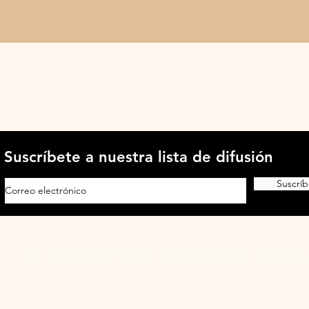
Suscríbete a nuestra lista de difusión
Suscríb
© 2024 Todos los Derechos Reservados - Canal País es propiedad de Portal del Broke