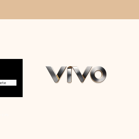
ete
r EIRL