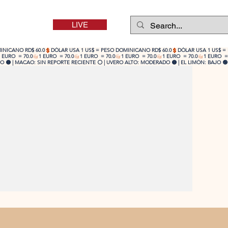
LIVE
 🟡 | MACAO: SIN REPORTE RECIENTE ⚪ | UVERO ALTO: MODERADO 🟡 | EL LIMÓN: BAJO 🟢