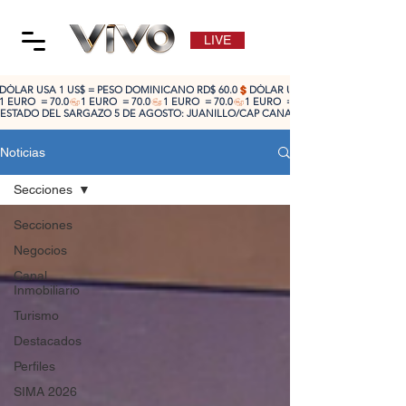
LIVE
DÓLAR USA 1 US$ = PESO DOMINICANO RD$ 60.0
1 EURO  = 70.0
ESTADO DEL SARGAZO 5 DE AGOSTO: JUANILLO/CAP CANA: ALTO 🔴 | CABEZA DE TO
Noticias
Secciones
Secciones
Negocios
Canal
Inmobiliario
Turismo
Destacados
Perfiles
SIMA 2026