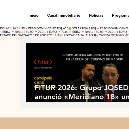
Inicio
Canal Inmobiliario
Noticias
Programa
DÓLAR USA 1 US$ = PESO DOMINICANO RD$ 60.0
1 EURO  = 70.0
ESTADO DEL SARGAZO 5 DE AGOSTO: JUANILLO/CAP CANA: ALTO 🔴 | CABEZA DE TORO: ALTO
FITUR 2026: Grupo JOSE
anunció «Meridiano 18» u
Work Life District en Cap
Cana