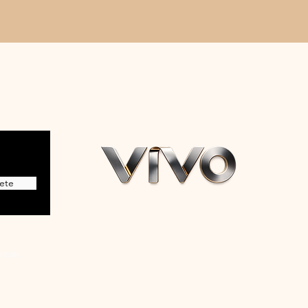
ete
r EIRL