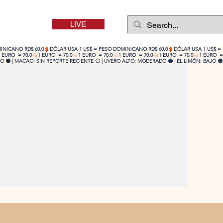
LIVE
 🟡 | MACAO: SIN REPORTE RECIENTE ⚪ | UVERO ALTO: MODERADO 🟡 | EL LIMÓN: BAJO 🟢