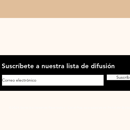
Suscríbete a nuestra lista de difusión
Suscríb
© 2024 Todos los Derechos Reservados - Canal País es propiedad de Portal del Broke