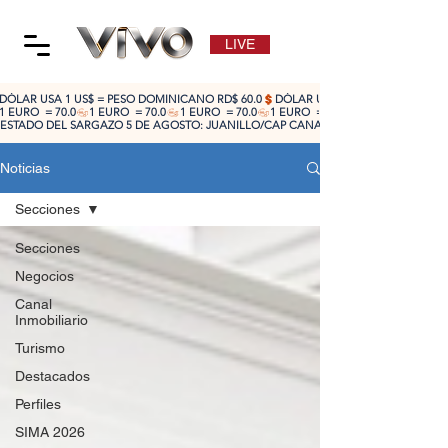
LIVE
DÓLAR USA 1 US$ = PESO DOMINICANO RD$ 60.0
1 EURO  = 70.0
ESTADO DEL SARGAZO 5 DE AGOSTO: JUANILLO/CAP CANA: ALTO 🔴 | CABEZA DE TO
Noticias
Secciones
Secciones
Negocios
Canal
Inmobiliario
Turismo
Destacados
Perfiles
SIMA 2026