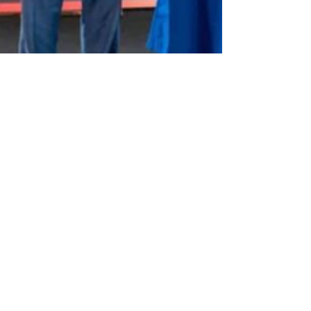
El ritmo dominicano: En
un año, 25 mil nuevas
empresas
La Cámara de Comercio y Producción de
Santo Domingo reporta la constitución de
25.000 empresas en lo que va de 2025 en la
República Dominicana, una cifra que se
inscribe en un entorno de crecimiento