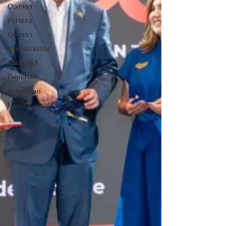
Opinión
Portada
Opinión
Internacional
Sociedad
Deportes
Actualidad
Moda