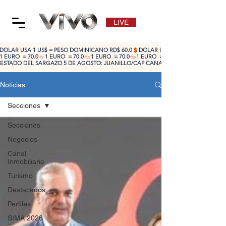
LIVE
DÓLAR USA 1 US$ = PESO DOMINICANO RD$ 60.0
1 EURO  = 70.0
ESTADO DEL SARGAZO 5 DE AGOSTO: JUANILLO/CAP CANA: ALTO 🔴 | CABEZA DE TO
Noticias
Secciones
Secciones
Negocios
Canal
Inmobiliario
Turismo
Destacados
Perfiles
SIMA 2026