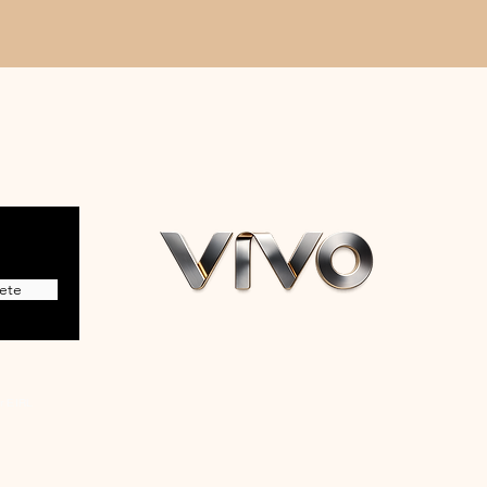
ete
r EIRL