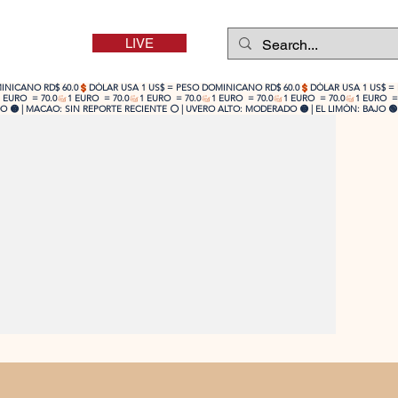
LIVE
 🟡 | MACAO: SIN REPORTE RECIENTE ⚪ | UVERO ALTO: MODERADO 🟡 | EL LIMÓN: BAJO 🟢