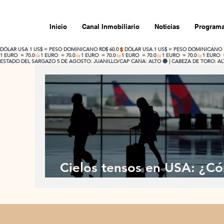
Inicio
Canal Inmobiliario
Noticias
Programa
DÓLAR USA 1 US$ = PESO DOMINICANO RD$ 60.0
1 EURO  = 70.0
ESTADO DEL SARGAZO 5 DE AGOSTO: JUANILLO/CAP CANA: ALTO 🔴 | CABEZA DE TORO: ALTO
Cielos tensos en USA: ¿C
RD protege el turismo?